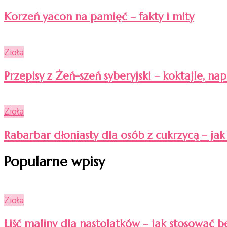
Korzeń yacon na pamięć – fakty i mity
Zioła
Przepisy z Żeń-szeń syberyjski – koktajle, nap
Zioła
Rabarbar dłoniasty dla osób z cukrzycą – ja
Popularne wpisy
Zioła
Liść maliny dla nastolatków – jak stosować b