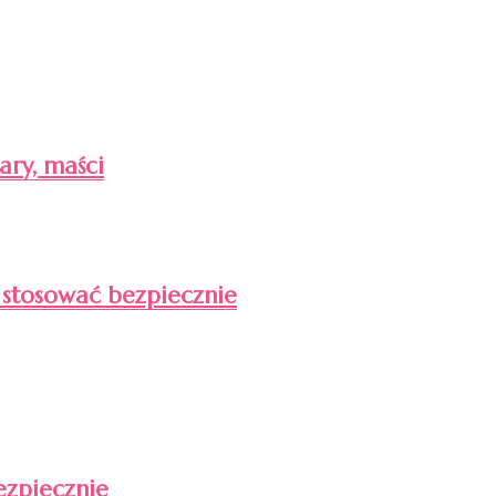
ary, maści
k stosować bezpiecznie
ezpiecznie