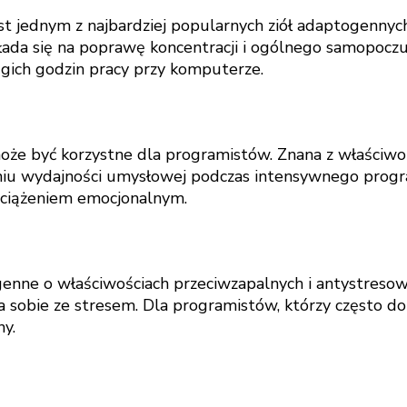
jest jednym z najbardziej popularnych ziół adaptogenn
kłada się na poprawę koncentracji i ogólnego samopocz
ugich godzin pracy przy komputerze.
oże być korzystne dla programistów. Znana z właściwoś
niu wydajności umysłowej podczas intensywnego pro
obciążeniem emocjonalnym.
togenne o właściwościach przeciwzapalnych i antystre
 sobie ze stresem. Dla programistów, którzy często d
y.