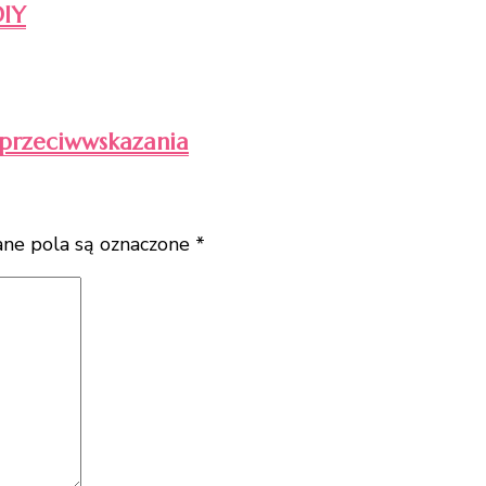
DIY
i przeciwwskazania
e pola są oznaczone
*