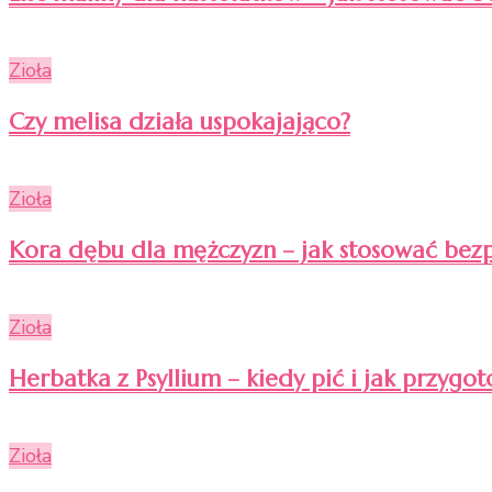
Zioła
Czy melisa działa uspokajająco?
Zioła
Kora dębu dla mężczyzn – jak stosować bezp
Zioła
Herbatka z Psyllium – kiedy pić i jak przygo
Zioła