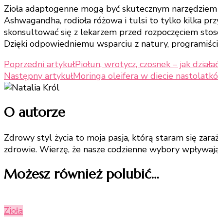
Zioła adaptogenne mogą być skutecznym narzędziem 
Ashwagandha, rodioła różowa i tulsi to tylko kilka p
skonsultować się z lekarzem przed rozpoczęciem stos
Dzięki odpowiedniemu wsparciu z natury, programiśc
Nawigacja
Poprzedni artykuł
Piołun, wrotycz, czosnek – jak działa
Następny artykuł
Moringa oleifera w diecie nastolatk
wpisu
O autorze
Zdrowy styl życia to moja pasja, którą staram się zar
zdrowie. Wierzę, że nasze codzienne wybory wpływaj
Możesz również polubić…
Zioła