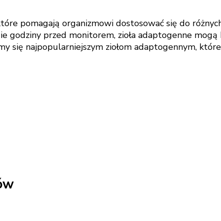
Zioła
adaptogenne
które pomagają organizmowi dostosować się do różnych 
dla
ugie godziny przed monitorem, zioła adaptogenne mogą
programistów
ymy się najpopularniejszym ziołom adaptogennym, któr
–
miks
na
skupienie
i
redukcję
stresu
ekranowego
tów