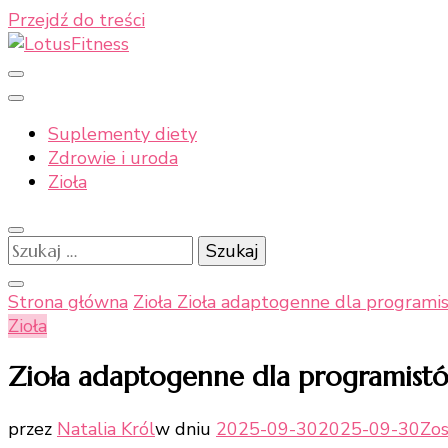
Przejdź do treści
Moje naturalne podejście do zdrowia
LotusFitness
Suplementy diety
Zdrowie i uroda
Zioła
Szukaj:
Strona główna
Zioła
Zioła adaptogenne dla programis
Zioła
Zioła adaptogenne dla programistó
przez
Natalia Król
w dniu
2025-09-30
2025-09-30
Zo