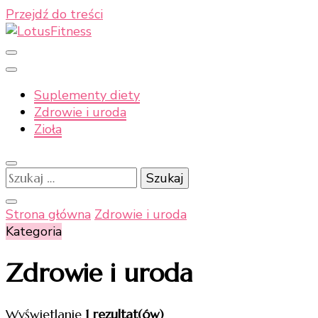
Przejdź do treści
Moje naturalne podejście do zdrowia
LotusFitness
Suplementy diety
Zdrowie i uroda
Zioła
Szukaj:
Strona główna
Zdrowie i uroda
Kategoria
Zdrowie i uroda
Wyświetlanie
1 rezultat(ów)