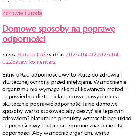
Zdrowie i uroda
Domowe sposoby na poprawę
odporności
przez
Natalia Król
w dniu
2025-04-02
2025-04-
do
02
Zostaw komentarz
Domowe
Silny układ odpornościowy to klucz do zdrowia i
sposoby
skutecznej ochrony przed infekcjami. Wzmocnienie
na
organizmu nie wymaga skomplikowanych metod –
poprawę
odpowiednia dieta, zioła i zdrowe nawyki mogą
odporności
skutecznie poprawić odporność. Jakie domowe
sposoby warto stosować, aby cieszyć się lepszym
zdrowiem? Naturalne produkty wzmacniające układ
odpornościowy Dieta ma ogromne znaczenie dla
odporności. Aby wzmocnić organizm, warto