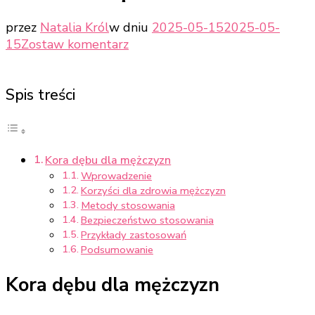
przez
Natalia Król
w dniu
2025-05-15
2025-05-
do
15
Zostaw komentarz
Kora
dębu
Spis treści
dla
mężczyzn
–
jak
Kora dębu dla mężczyzn
stosować
Wprowadzenie
bezpiecznie
Korzyści dla zdrowia mężczyzn
Metody stosowania
Bezpieczeństwo stosowania
Przykłady zastosowań
Podsumowanie
Kora dębu dla mężczyzn