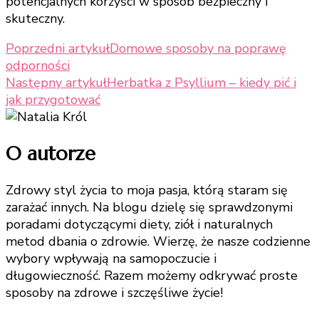
potencjalnych korzyści w sposób bezpieczny i
skuteczny.
Nawigacja
Poprzedni artykuł
Domowe sposoby na poprawę
odporności
wpisu
Następny artykuł
Herbatka z Psyllium – kiedy pić i
jak przygotować
O autorze
Zdrowy styl życia to moja pasja, którą staram się
zarażać innych. Na blogu dzielę się sprawdzonymi
poradami dotyczącymi diety, ziół i naturalnych
metod dbania o zdrowie. Wierzę, że nasze codzienne
wybory wpływają na samopoczucie i
długowieczność. Razem możemy odkrywać proste
sposoby na zdrowe i szczęśliwe życie!