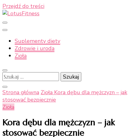
Przejdź do treści
Moje naturalne podejście do zdrowia
LotusFitness
Suplementy diety
Zdrowie i uroda
Zioła
Szukaj:
Strona główna
Zioła
Kora dębu dla mężczyzn – jak
stosować bezpiecznie
Zioła
Kora dębu dla mężczyzn – jak
stosować bezpiecznie