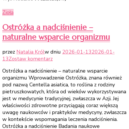
Zioła
Ostróżka a nadciśnienie –
naturalne wsparcie organizmu
przez
Natalia Król
w dniu
2026-01-13
2026-01-
do
13
Zostaw komentarz
Ostróżka
Ostróżka a nadciśnienie – naturalne wsparcie
a
organizmu Wprowadzenie Ostróżka, znana również
nadciśnienie
pod nazwą Centella asiatica, to roślina z rodziny
–
pietruszkowatych, która od wieków wykorzystywana
naturalne
jest w medycynie tradycyjnej, zwłaszcza w Azji. Jej
wsparcie
właściwości zdrowotne przyciągają coraz większą
organizmu
uwagę naukowców i praktyków medycyny, zwłaszcza
w kontekście wspomagania leczenia nadciśnienia.
Ostróżka a nadciśnienie Badania naukowe