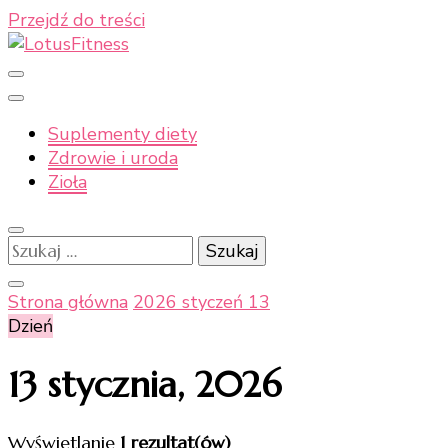
Przejdź do treści
Moje naturalne podejście do zdrowia
LotusFitness
Suplementy diety
Zdrowie i uroda
Zioła
Szukaj:
Strona główna
2026
styczeń
13
Dzień
13 stycznia, 2026
Wyświetlanie
1 rezultat(ów)