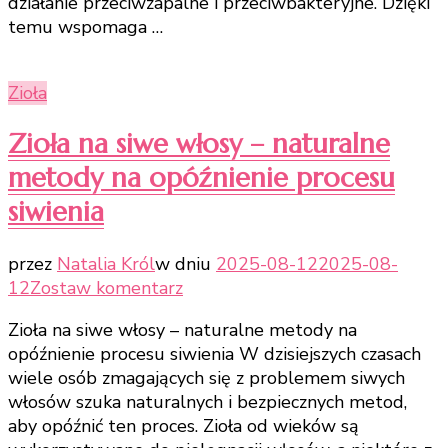
działanie przeciwzapalne i przeciwbakteryjne. Dzięki
temu wspomaga …
Zioła
Zioła na siwe włosy – naturalne
metody na opóźnienie procesu
siwienia
przez
Natalia Król
w dniu
2025-08-12
2025-08-
do
12
Zostaw komentarz
Zioła
Zioła na siwe włosy – naturalne metody na
na
opóźnienie procesu siwienia W dzisiejszych czasach
siwe
wiele osób zmagających się z problemem siwych
włosy
włosów szuka naturalnych i bezpiecznych metod,
–
aby opóźnić ten proces. Zioła od wieków są
naturalne