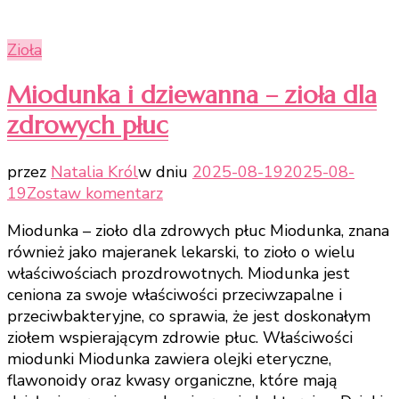
Zioła
Miodunka i dziewanna – zioła dla
zdrowych płuc
przez
Natalia Król
w dniu
2025-08-19
2025-08-
do
19
Zostaw komentarz
Miodunka
Miodunka – zioło dla zdrowych płuc Miodunka, znana
i
również jako majeranek lekarski, to zioło o wielu
dziewanna
właściwościach prozdrowotnych. Miodunka jest
–
ceniona za swoje właściwości przeciwzapalne i
zioła
przeciwbakteryjne, co sprawia, że jest doskonałym
dla
ziołem wspierającym zdrowie płuc. Właściwości
zdrowych
miodunki Miodunka zawiera olejki eteryczne,
płuc
flawonoidy oraz kwasy organiczne, które mają