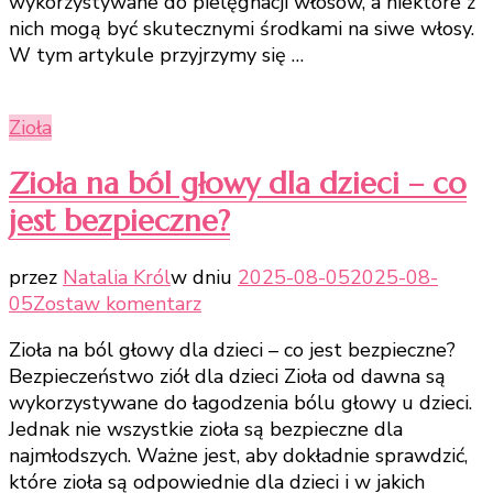
wykorzystywane do pielęgnacji włosów, a niektóre z
metody
nich mogą być skutecznymi środkami na siwe włosy.
na
W tym artykule przyjrzymy się …
opóźnienie
procesu
siwienia
Zioła
Zioła na ból głowy dla dzieci – co
jest bezpieczne?
przez
Natalia Król
w dniu
2025-08-05
2025-08-
do
05
Zostaw komentarz
Zioła
Zioła na ból głowy dla dzieci – co jest bezpieczne?
na
Bezpieczeństwo ziół dla dzieci Zioła od dawna są
ból
wykorzystywane do łagodzenia bólu głowy u dzieci.
głowy
Jednak nie wszystkie zioła są bezpieczne dla
dla
najmłodszych. Ważne jest, aby dokładnie sprawdzić,
dzieci
które zioła są odpowiednie dla dzieci i w jakich
–