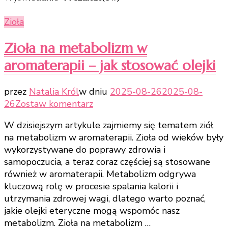
Zioła
Zioła na metabolizm w
aromaterapii – jak stosować olejki
przez
Natalia Król
w dniu
2025-08-26
2025-08-
do
26
Zostaw komentarz
Zioła
W dzisiejszym artykule zajmiemy się tematem ziół
na
na metabolizm w aromaterapii. Zioła od wieków były
metabolizm
wykorzystywane do poprawy zdrowia i
w
samopoczucia, a teraz coraz częściej są stosowane
aromaterapii
również w aromaterapii. Metabolizm odgrywa
–
kluczową rolę w procesie spalania kalorii i
jak
utrzymania zdrowej wagi, dlatego warto poznać,
stosować
jakie olejki eteryczne mogą wspomóc nasz
olejki
metabolizm. Zioła na metabolizm …