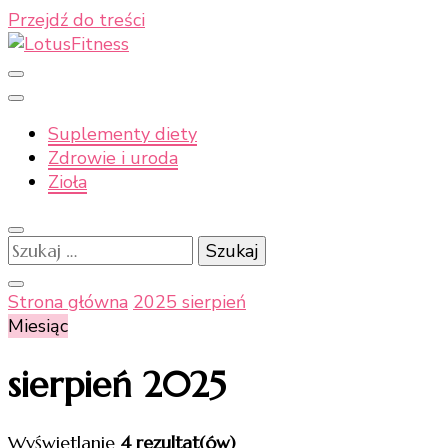
Przejdź do treści
Moje naturalne podejście do zdrowia
LotusFitness
Suplementy diety
Zdrowie i uroda
Zioła
Szukaj:
Strona główna
2025
sierpień
Miesiąc
sierpień 2025
Wyświetlanie
4 rezultat(ów)