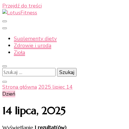
Przejdź do treści
Moje naturalne podejście do zdrowia
LotusFitness
Suplementy diety
Zdrowie i uroda
Zioła
Szukaj:
Strona główna
2025
lipiec
14
Dzień
14 lipca, 2025
Wyświetlanie
1 rezultat(ów)