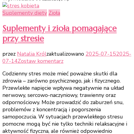
Suplementy diety
Zioła
Suplementy i zioła pomagające
przy stresie
przez
Natalia Król
zaktualizowano
2025-07-15
2025-
do
07-14
Zostaw komentarz
Suplementy
Codzienny stres może mieć poważne skutki dla
i
zdrowia – zarówno psychicznego, jak i fizycznego.
zioła
Przewlekłe napięcie wpływa negatywnie na układ
pomagające
nerwowy, sercowo-naczyniowy, trawienny oraz
przy
odpornościowy. Może prowadzić do zaburzeń snu,
stresie
problemów z koncentracją i pogorszenia
samopoczucia. W sytuacjach przewlekłego stresu
pomocne mogą być nie tylko techniki relaksacyjne i
aktywność fizyczna, ale również odpowiednio